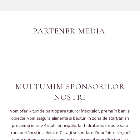
PARTENER MEDIA:
MULȚUMIM SPONSORILOR
NOȘTRI
Vom oferi kituri de participare tuturor înscrișilor, premii în bani și
obiecte, vom asigura alimente si băuturi în zona de start/ﬁnish
precum și in cele 4 stații principale. Iar hidratarea trebuie sa o
transportăm si în celelalte 7 stații secundare. Doar într-o singură
stație putem avea acces motorizat, in restul vom căra totul cu