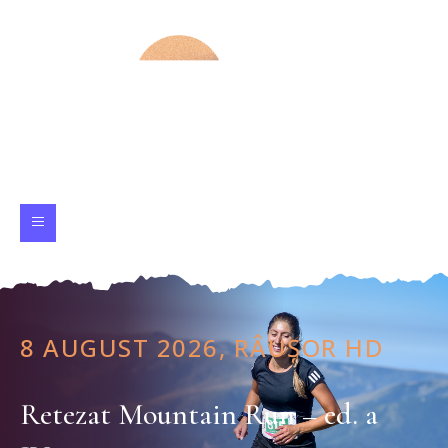
8 AUGUST 2026, RÂUȘOR HD
Retezat Mountain Run – ed. a