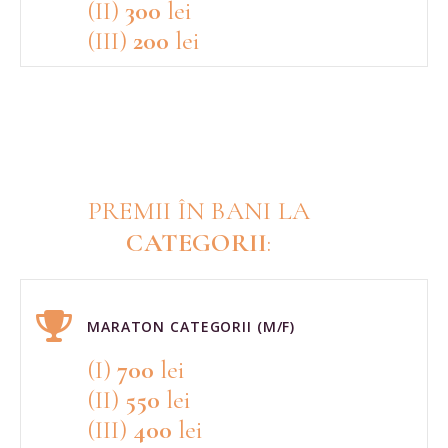
(II)
300
lei
(III)
200
lei
PREMII ÎN BANI LA
CATEGORII
:
MARATON CATEGORII (M/F)
(I)
700
lei
(II)
550
lei
(III)
400
lei