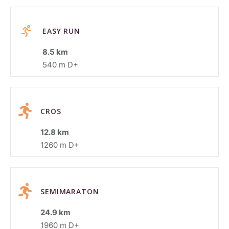
EASY RUN
8.5 km
540 m D+
CROS
12.8 km
1260 m D+
SEMIMARATON
24.9 km
1960 m D+