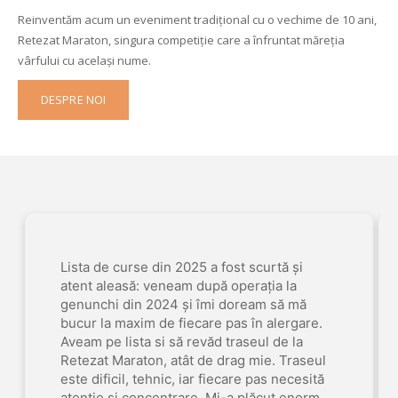
Reinventăm acum un eveniment tradițional cu o vechime de 10 ani,
Retezat Maraton, singura competiție care a înfruntat măreția
vârfului cu același nume.
DESPRE NOI
Lista de curse din 2025 a fost scurtă și
atent aleasă: veneam după operația la
genunchi din 2024 și îmi doream să mă
bucur la maxim de fiecare pas în alergare.
Aveam pe lista si să revăd traseul de la
Retezat Maraton, atât de drag mie. Traseul
este dificil, tehnic, iar fiecare pas necesită
atenție și concentrare. Mi-a plăcut enorm