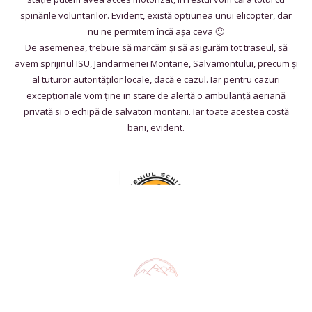
spinările voluntarilor. Evident, există opțiunea unui elicopter, dar
nu ne permitem încă așa ceva 🙂
De asemenea, trebuie să marcăm și să asigurăm tot traseul, să
avem sprijinul ISU, Jandarmeriei Montane, Salvamontului, precum și
al tuturor autorităților locale, dacă e cazul. Iar pentru cazuri
excepționale vom ține in stare de alertă o ambulanță aeriană
privată si o echipă de salvatori montani. Iar toate acestea costă
bani, evident.