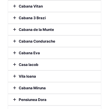
Cabana Vitan
Telefon: 0722813490
Cabana 3 Brazi
Telefon: 0765436510
Cabana de la Munte
Telefon: 0729099840
Cabana Condurache
Telefon: 0724320347
Cabana Eva
Telefon:
Casa Iacob
Telefon: 0721286181
Vila Ioana
Telefon: 0787461651
Cabana Miruna
Telefon: 0722876200
Pensiunea Dora
Telefon: 0722223342