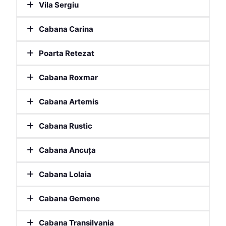
Vila Sergiu
Telefon: 0722566929
Cabana Carina
Telefon: 0722224245
Poarta Retezat
Telefon: 0723054407
Cabana Roxmar
Telefon: 0751325000
Cabana Artemis
Telefon: 0722607735
Cabana Rustic
Telefon: 0723159041
Cabana Ancuța
Telefon: 0722404087
Cabana Lolaia
Telefon: 0722404087
Cabana Gemene
Telefon: 0732005906
Cabana Transilvania
Telefon: 0785402688